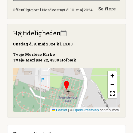
Se flere
Offentligtgjort i Nordvestnyt d. 10. maj 2024
Højtideligheden
Onsdag
d. 8. maj 2024 kl. 13.00
Tveje Merløse Kirke
Tveje-Merløse 22, 4300 Holbæk
+
−
Leaflet
|
©
OpenStreetMap
contributors