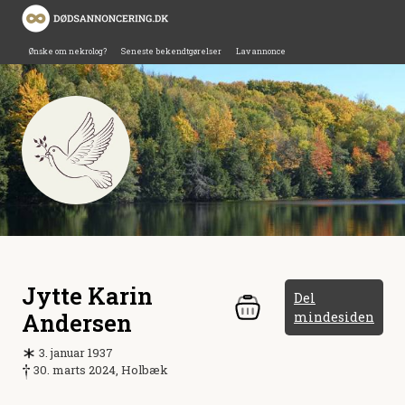
Ønske om nekrolog?
Seneste bekendtgørelser
Lav annonce
Jytte Karin
Del
Andersen
mindesiden
3. januar 1937
30. marts 2024, Holbæk