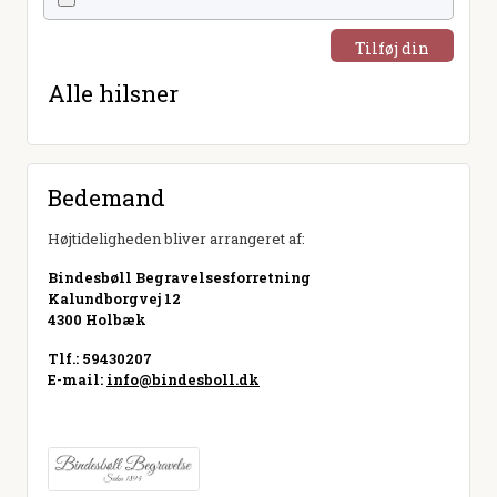
Tilføj din
hilsen
Alle hilsner
Bedemand
Højtideligheden bliver arrangeret af:
Bindesbøll Begravelsesforretning
Kalundborgvej 12
4300 Holbæk
Tlf.: 59430207
E-mail:
info@bindesboll.dk
Besøg hjemmeside