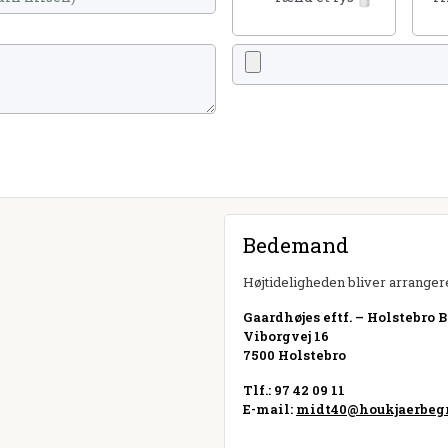
Bedemand
Højtideligheden bliver arrangere
Gaardhøjes eftf. – Holstebro 
Viborgvej 16
7500 Holstebro
Tlf.: 97 42 09 11
E-mail:
midt40@houkjaerbegr
Besøg hjemmeside