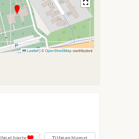
Leaflet
|
©
OpenStreetMap
contributors
lføj et hjerte
Tilføj en blomst