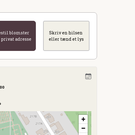
estil blomster
Skriv en hilsen
l privat adresse
eller tænd et lys
.00
o
+
−