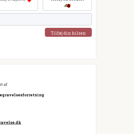
Tilføj din hilsen
t af:
Begravelsesforretning
avelse.dk