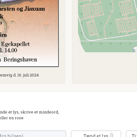
emvig d. 16. juli 2024
de et lys, skrive et mindeord,
eller en rose
Tænd et lys
Ti