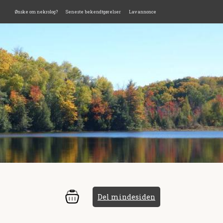
Ønske om nekrolog?
Seneste bekendtgørelser
Lav annonce
Del mindesiden