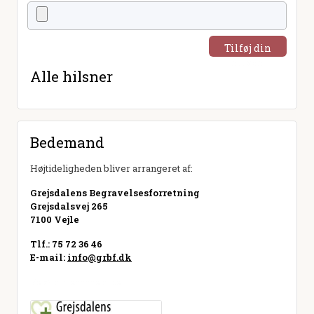
Tilføj din
hilsen
Alle hilsner
Bedemand
Højtideligheden bliver arrangeret af:
Grejsdalens Begravelsesforretning
Grejsdalsvej 265
7100 Vejle
Tlf.: 75 72 36 46
E-mail:
info@grbf.dk
Besøg hjemmeside