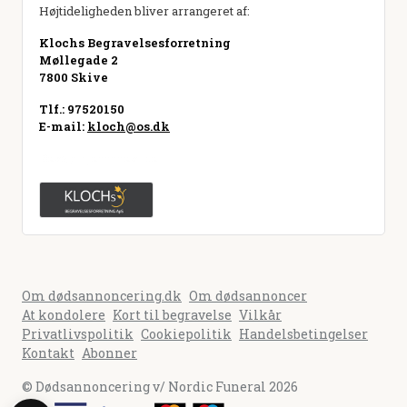
Højtideligheden bliver arrangeret af:
Klochs Begravelsesforretning
Møllegade 2
7800 Skive
Tlf.: 97520150
E-mail:
kloch@os.dk
Besøg hjemmeside
Om dødsannoncering.dk
Om dødsannoncer
At kondolere
Kort til begravelse
Vilkår
Privatlivspolitik
Cookiepolitik
Handelsbetingelser
Kontakt
Abonner
© Dødsannoncering v/ Nordic Funeral 2026