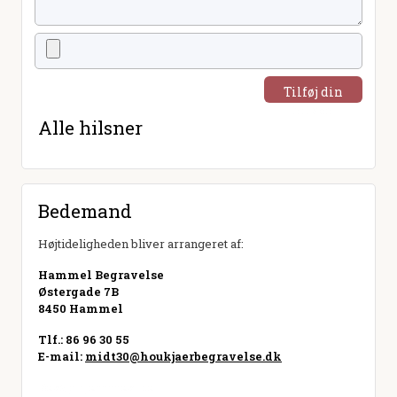
Tilføj din
hilsen
Alle hilsner
Bedemand
Højtideligheden bliver arrangeret af:
Hammel Begravelse
Østergade 7B
8450 Hammel
Tlf.: 86 96 30 55
E-mail:
midt30@houkjaerbegravelse.dk
Besøg hjemmeside