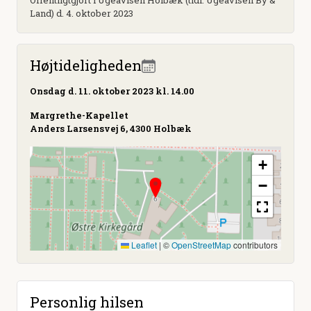
Offentligtgjort i Ugeavisen Holbæk (tidl. Ugeavisen By &
Land) d. 4. oktober 2023
Højtideligheden
Onsdag
d. 11. oktober 2023 kl. 14.00
Margrethe-Kapellet
Anders Larsensvej 6, 4300 Holbæk
+
−
Leaflet
|
©
OpenStreetMap
contributors
Personlig hilsen