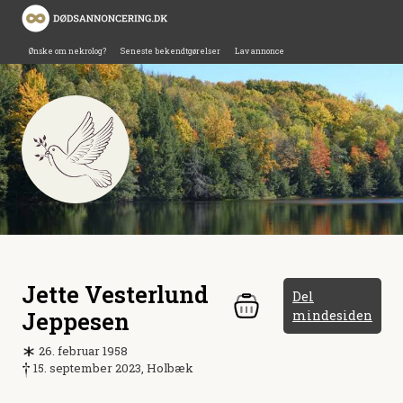
Ønske om nekrolog?
Seneste bekendtgørelser
Lav annonce
Jette Vesterlund
Del
Jeppesen
mindesiden
26. februar 1958
15. september 2023, Holbæk