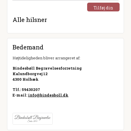
Tilføj din
hilsen
Alle hilsner
Bedemand
Højtideligheden bliver arrangeret af:
Bindesbøll Begravelsesforretning
Kalundborgvej 12
4300 Holbæk
Tlf.: 59430207
E-mail:
info@bindesboll.dk
Besøg hjemmeside