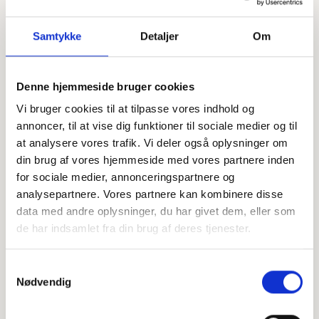
Samtykke
Detaljer
Om
Denne hjemmeside bruger cookies
Vi bruger cookies til at tilpasse vores indhold og
Offentligtgjort i Jydske Vestkysten d. 7. april 2023
annoncer, til at vise dig funktioner til sociale medier og til
at analysere vores trafik. Vi deler også oplysninger om
din brug af vores hjemmeside med vores partnere inden
Højtideligheden
for sociale medier, annonceringspartnere og
analysepartnere. Vores partnere kan kombinere disse
Fredag
d. 14. april 2023 kl. 11.00
data med andre oplysninger, du har givet dem, eller som
Ansager Kirke
de har indsamlet fra din brug af deres tjenester.
+
Samtykkevalg
Nødvendig
−