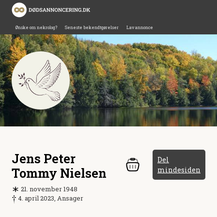
Ønske om nekrolog?
Seneste bekendtgørelser
Lav annonce
Jens Peter
Del
Tommy Nielsen
mindesiden
21. november 1948
4. april 2023, Ansager