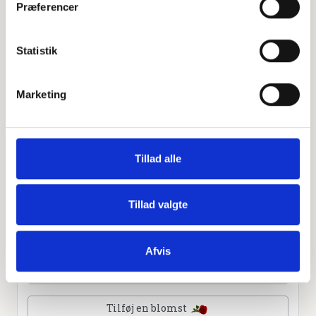
Præferencer
Leaflet
|
©
OpenStreetMap
contributors
Statistik
Personlig hilsen
Marketing
Sammen kan vi mindes Jens Peter Tommy Nielsen. Du
kan tænde et lys, skrive et mindeord,
dele billeder og video eller blot sende et hjerte eller en
rose
Tillad alle
Tillad valgte
Tænd et lys
Afvis
Tilføj et hjerte
Tilføj en blomst