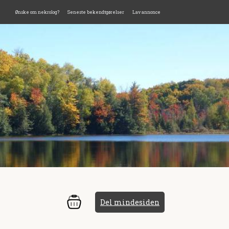
Ønske om nekrolog?
Seneste bekendtgørelser
Lav annonce
Del mindesiden