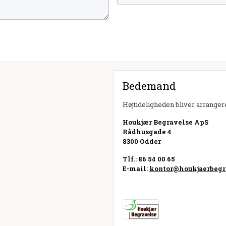
Bedemand
Højtideligheden bliver arrangere
Houkjær Begravelse ApS
Rådhusgade 4
8300 Odder
Tlf.: 86 54 00 65
E-mail:
kontor@houkjaerbegr
Besøg hjemmeside