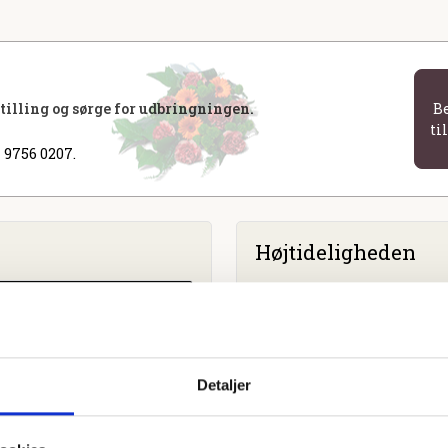
stilling og sørge for udbringningen.
B
ti
 9756 0207.
Højtideligheden
Lørdag
d. 11. november 2023 
Brædstrup Kirke
Søgade 83, 8740 Brædstrup
Detaljer