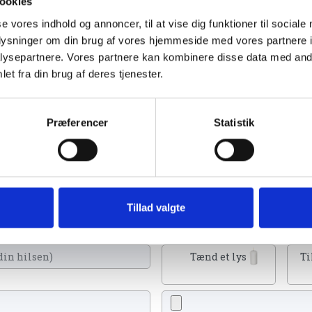
ookies
se vores indhold og annoncer, til at vise dig funktioner til sociale
oplysninger om din brug af vores hjemmeside med vores partnere i
ysepartnere. Vores partnere kan kombinere disse data med andr
et fra din brug af deres tjenester.
2023
Præferencer
Statistik
kan tænde et lys, skrive et mindeord,
Tillad valgte
eller en rose
Tænd et lys
Ti