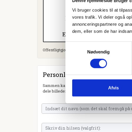
Denne hjemmeside bruger c
Vi bruger cookies til at tilpas
vores trafik. Vi deler også 
annonceringspartnere og anal
dem, eller som de har indsaml
Samtykkevalg
Offentligtgjort i Brædstrup Avis d. 1. november 
Nødvendig
Personlig hilsen
Sammen kan vi mindes Jens Peter Johansen. Du 
Afvis
dele billeder og video eller blot sende et hjerte 