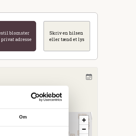
estil blomster
Skriv en hilsen
l privat adresse
eller tænd et lys
kl. 11.00
Om
+
−