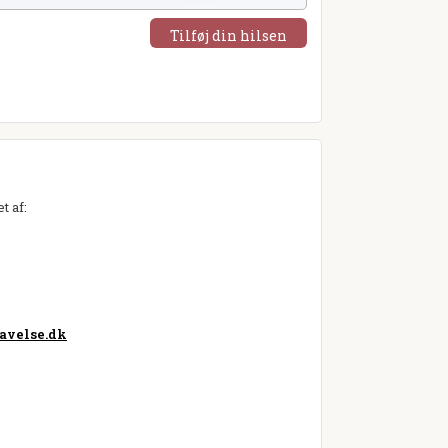
Tilføj din hilsen
t af:
avelse.dk