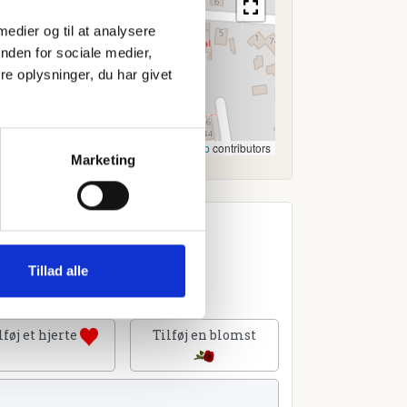
 medier og til at analysere
nden for sociale medier,
e oplysninger, du har givet
Leaflet
|
©
OpenStreetMap
contributors
Marketing
Tillad alle
lføj et hjerte
Tilføj en blomst