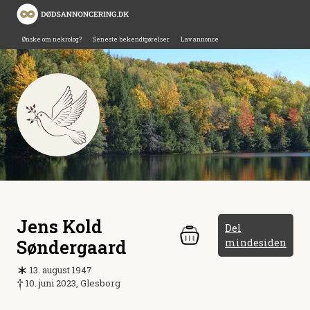
Ønske om nekrolog?
Seneste bekendtgørelser
Lav annonce
Jens Kold
Del
Søndergaard
mindesiden
13. august 1947
10. juni 2023, Glesborg