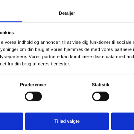
Detaljer
ookies
se vores indhold og annoncer, til at vise dig funktioner til sociale
mber 2023
oplysninger om din brug af vores hjemmeside med vores partnere i
ysepartnere. Vores partnere kan kombinere disse data med andr
et fra din brug af deres tjenester.
 tænde et lys, skrive et mindeord,
Præferencer
Statistik
eller en rose
Tænd et lys
Ti
Tillad valgte