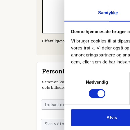
Samtykke
Denne hjemmeside bruger c
Vi bruger cookies til at tilpas
Offentligtgjort i Ugeavisen Esbjerg d. 13. septe
vores trafik. Vi deler også 
annonceringspartnere og anal
dem, eller som de har indsaml
Personlig hilsen
Samtykkevalg
Sammen kan vi mindes Jens Kierkegaard. Du kan
Nødvendig
dele billeder og video eller blot sende et hjerte 
Afvis