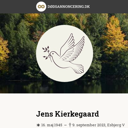
Jens Kierkegaard
16. maj 1945
9. september 2023, Esbjerg V