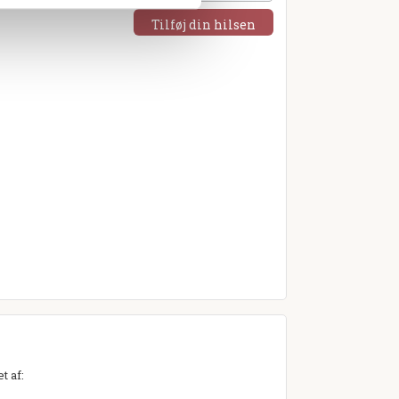
Tilføj din hilsen
t af: