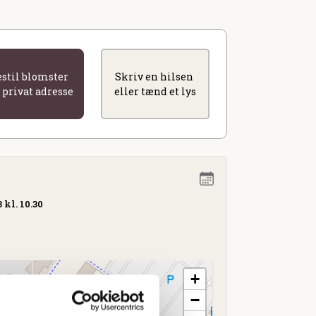
estil blomster
Skriv en hilsen
l privat adresse
eller tænd et lys
 kl. 10.30
+
−