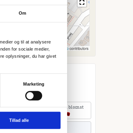
Om
 medier og til at analysere
Leaflet
|
©
OpenStreetMap
contributors
nden for sociale medier,
e oplysninger, du har givet
Marketing
lføj et hjerte
Tilføj en blomst
Tillad alle