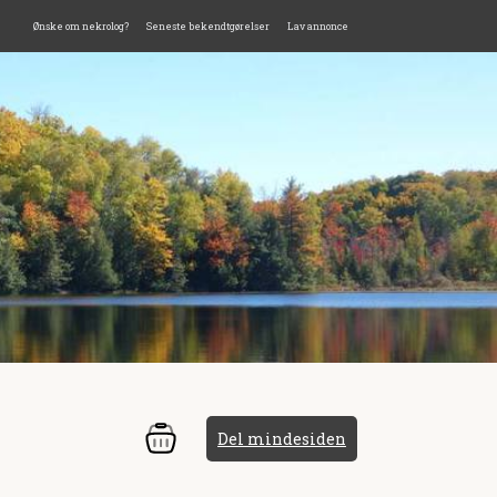
Ønske om nekrolog?
Seneste bekendtgørelser
Lav annonce
Del mindesiden