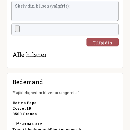
Tilføj din
hilsen
Alle hilsner
Bedemand
Højtideligheden bliver arrangeret af:
Betina Pape
Torvet 19
8500 Grenaa
Tlf.: 93 94 88 12
E-mail:
bedemand@betinapape.dk