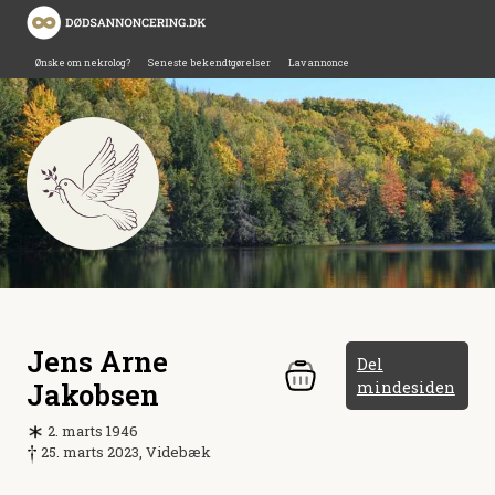
Ønske om nekrolog?
Seneste bekendtgørelser
Lav annonce
Jens Arne
Del
Jakobsen
mindesiden
2. marts 1946
25. marts 2023, Videbæk