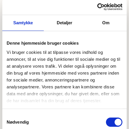
Samtykke
Detaljer
Om
Denne hjemmeside bruger cookies
Vi bruger cookies til at tilpasse vores indhold og
annoncer, til at vise dig funktioner til sociale medier og til
Offentligtgjort i Videbæk-Spjald Avis d. 29. marts 2023
at analysere vores trafik. Vi deler også oplysninger om
din brug af vores hjemmeside med vores partnere inden
for sociale medier, annonceringspartnere og
Højtideligheden
analysepartnere. Vores partnere kan kombinere disse
Fredag
d. 31. marts 2023 kl. 14.00
data med andre oplysninger, du har givet dem, eller som
de har indsamlet fra din brug af deres tjenester.
Videbæk Kirke
Samtykkevalg
+
Nødvendig
−