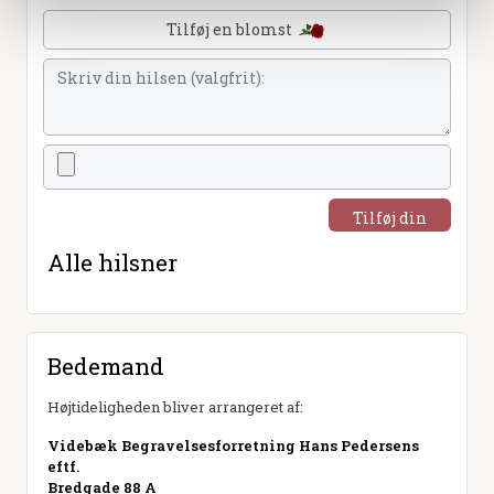
Tilføj en blomst
Tilføj din
hilsen
Alle hilsner
Bedemand
Højtideligheden bliver arrangeret af:
Videbæk Begravelsesforretning Hans Pedersens
eftf.
Bredgade 88 A