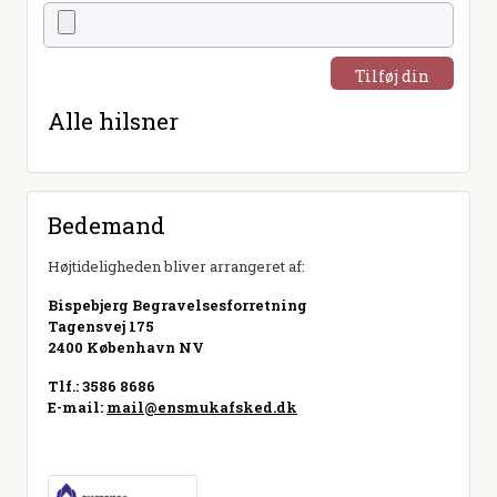
Tilføj din
hilsen
Alle hilsner
Bedemand
Højtideligheden bliver arrangeret af:
Bispebjerg Begravelsesforretning
Tagensvej 175
2400 København NV
Tlf.: 3586 8686
E-mail:
mail@ensmukafsked.dk
Besøg hjemmeside