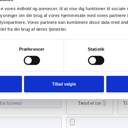
se vores indhold og annoncer, til at vise dig funktioner til sociale
oplysninger om din brug af vores hjemmeside med vores partnere i
ysepartnere. Vores partnere kan kombinere disse data med andr
et fra din brug af deres tjenester.
Se flere
 juli 2023
Præferencer
Statistik
kan tænde et lys, skrive et mindeord,
Tillad valgte
eller en rose
Tænd et lys
Ti