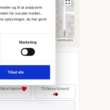
 medier og til at analysere
nden for sociale medier,
e oplysninger, du har givet
Leaflet
|
©
OpenStreetMap
contributors
Marketing
Tillad alle
lføj et hjerte
Tilføj en blomst