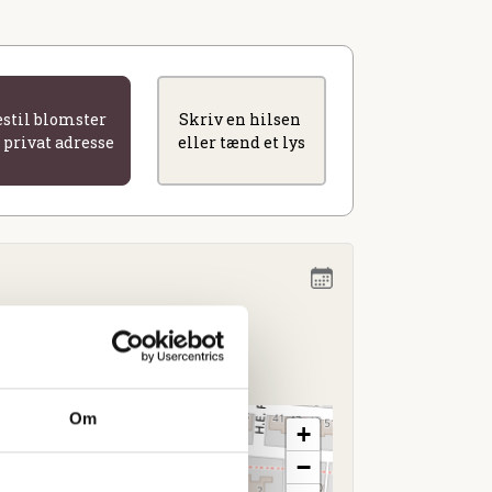
estil blomster
Skriv en hilsen
l privat adresse
eller tænd et lys
.00
Holbæk
Om
+
−