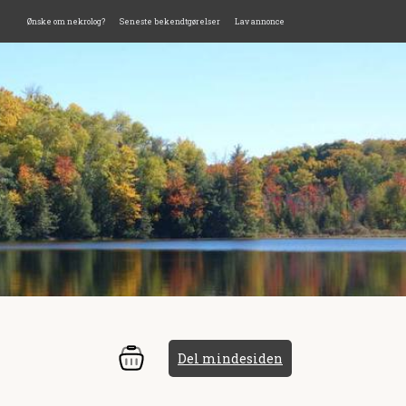
Ønske om nekrolog?
Seneste bekendtgørelser
Lav annonce
Del mindesiden