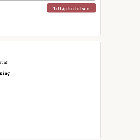
Tilføj din hilsen
t af:
tning