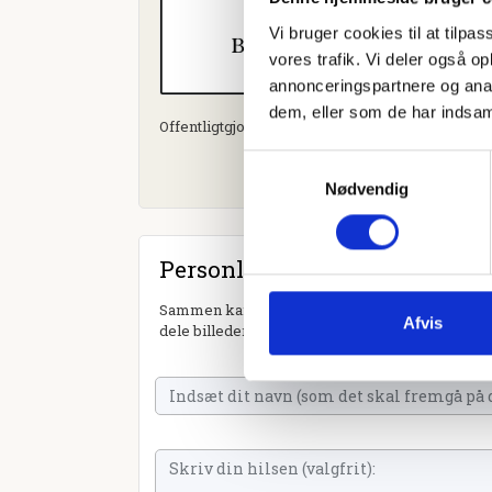
Vi bruger cookies til at tilpas
vores trafik. Vi deler også 
annonceringspartnere og anal
dem, eller som de har indsaml
Offentligtgjort i Dødsannonce til mindeside d. 20.
Samtykkevalg
Nødvendig
Personlig hilsen
Sammen kan vi mindes Jan Aastrand Hansen. Du 
Afvis
dele billeder og video eller blot sende et hjerte 