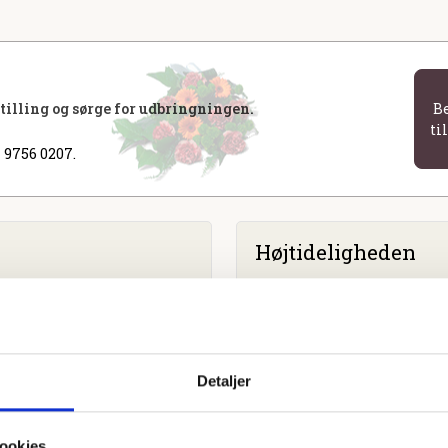
stilling og sørge for udbringningen.
B
ti
 9756 0207.
Højtideligheden
Tirsdag
d. 11. juli 2023 kl. 11
Margrethe-Kapellet
Anders Larsensvej 6, 4300 
Detaljer
ookies