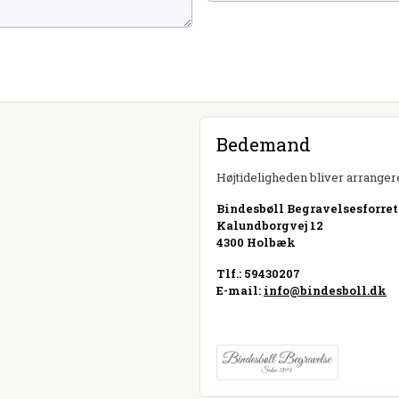
Bedemand
Højtideligheden bliver arrangere
Bindesbøll Begravelsesforre
Kalundborgvej 12
4300 Holbæk
Tlf.: 59430207
E-mail:
info@bindesboll.dk
Besøg hjemmeside