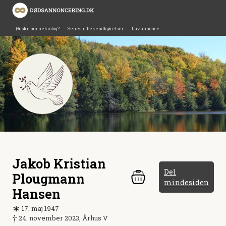
Ønske om nekrolog?
Seneste bekendtgørelser
Lav annonce
Jakob Kristian
Del
Plougmann
mindesiden
Hansen
17. maj 1947
24. november 2023, Århus V