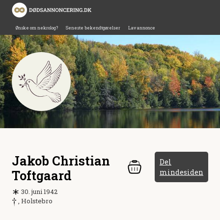
Ønske om nekrolog?
Seneste bekendtgørelser
Lav annonce
Jakob Christian
Del
Toftgaard
mindesiden
30. juni 1942
, Holstebro