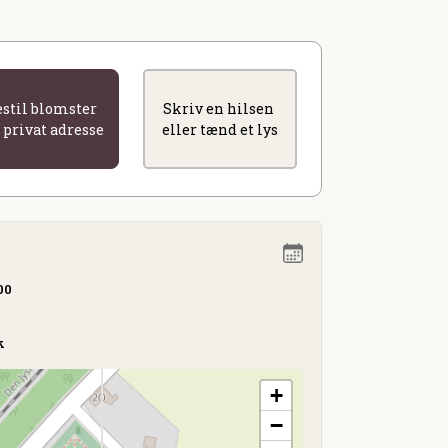
estil blomster
Skriv en hilsen
l privat adresse
eller tænd et lys
00
k
+
−