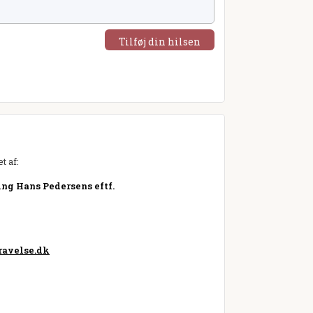
Tilføj din hilsen
t af:
ng Hans Pedersens eftf.
avelse.dk