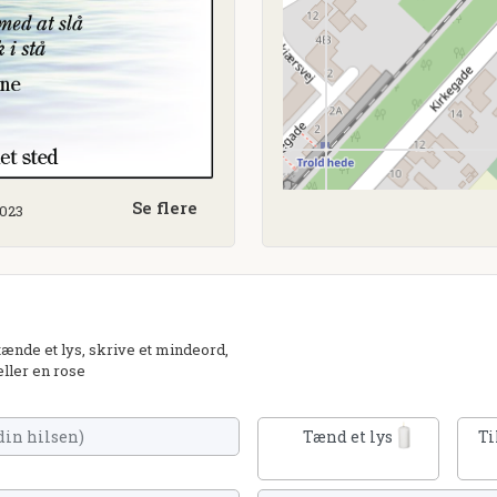
Se flere
2023
nde et lys, skrive et mindeord,
eller en rose
Tænd et lys
Ti