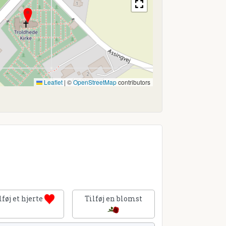
Leaflet
|
©
OpenStreetMap
contributors
lføj et hjerte
Tilføj en blomst