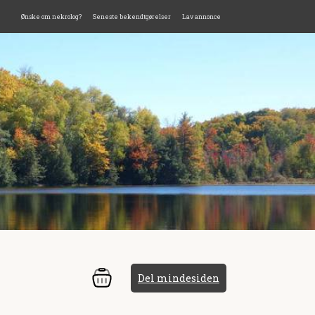
Ønske om nekrolog?
Seneste bekendtgørelser
Lav annonce
Del mindesiden