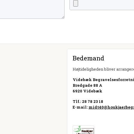
Bedemand
Højtideligheden bliver arrangere
Videbæk Begravelsesforretni
Bredgade 88 A
6920 Videbæk
Tlf.: 28 78 23 18
E-mail:
midt40@houkjaerbegr
Besøg hjemmeside