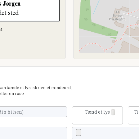
24
n tænde et lys, skrive et mindeord,
eller en rose
Tænd et lys
Ti