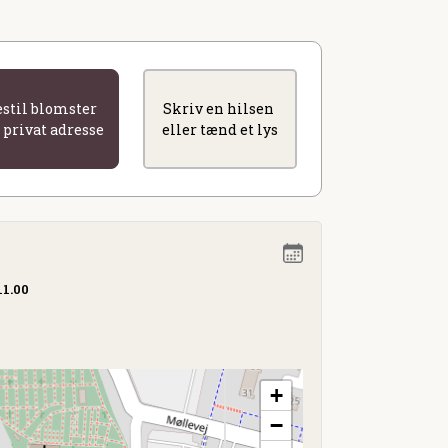
estil blomster
Skriv en hilsen
l privat adresse
eller tænd et lys
11.00
+
−