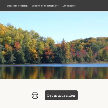
Ønske om nekrolog?
Seneste bekendtgørelser
Lav annonce
Del mindesiden