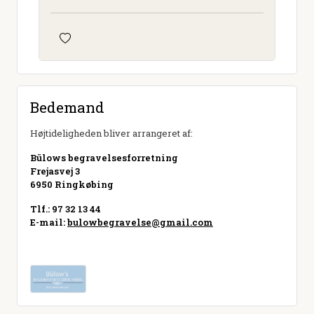
Bedemand
Højtideligheden bliver arrangeret af:
Bülows begravelsesforretning
Frejasvej 3
6950 Ringkøbing
Tlf.: 97 32 13 44
E-mail:
bulowbegravelse@gmail.com
Besøg hjemmeside