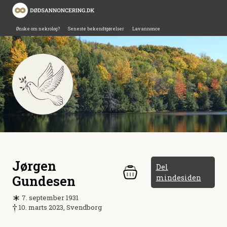
Ønske om nekrolog?
Seneste bekendtgørelser
Lav annonce
Jørgen
Del
Gundesen
mindesiden
7. september 1931
10. marts 2023, Svendborg