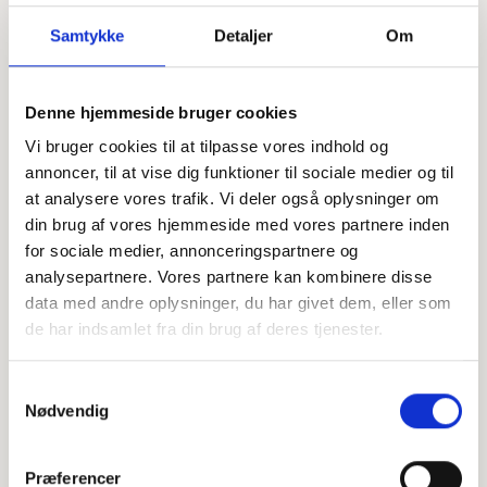
Samtykke
Detaljer
Om
Denne hjemmeside bruger cookies
Offentligtgjort i Fyens Stiftstidende d. 15.
Se flere
Vi bruger cookies til at tilpasse vores indhold og
marts 2023
annoncer, til at vise dig funktioner til sociale medier og til
at analysere vores trafik. Vi deler også oplysninger om
Højtideligheden
din brug af vores hjemmeside med vores partnere inden
for sociale medier, annonceringspartnere og
Fredag
d. 17. marts 2023 kl. 11.00
analysepartnere. Vores partnere kan kombinere disse
data med andre oplysninger, du har givet dem, eller som
Ørbæk Kirke
de har indsamlet fra din brug af deres tjenester.
+
Samtykkevalg
−
Nødvendig
Præferencer