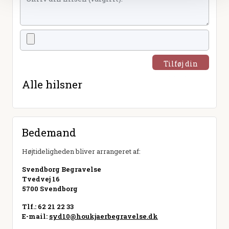
Tilføj din
hilsen
Alle hilsner
Bedemand
Højtideligheden bliver arrangeret af:
Svendborg Begravelse
Tvedvej 16
5700 Svendborg
Tlf.: 62 21 22 33
E-mail:
syd10@houkjaerbegravelse.dk