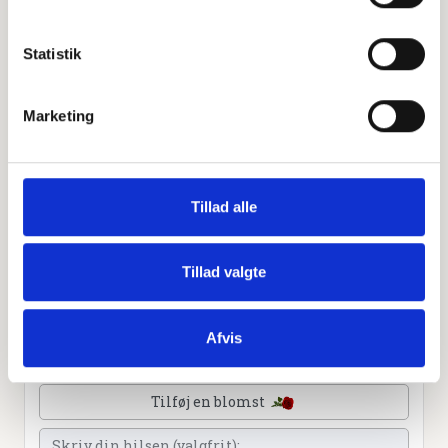
Leaflet
|
©
OpenStreetMap
contributors
Statistik
Personlig hilsen
Marketing
Sammen kan vi mindes Jørgen Gundesen. Du kan tænde
et lys, skrive et mindeord,
dele billeder og video eller blot sende et hjerte eller en
rose
Tillad alle
Tillad valgte
Tænd et lys
Afvis
Tilføj et hjerte
Tilføj en blomst