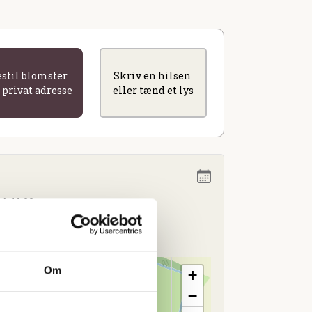
estil blomster
Skriv en hilsen
l privat adresse
eller tænd et lys
l. 11.00
Om
+
−