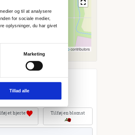
 medier og til at analysere
nden for sociale medier,
e oplysninger, du har givet
Leaflet
|
©
OpenStreetMap
contributors
Marketing
Tillad alle
lføj et hjerte
Tilføj en blomst