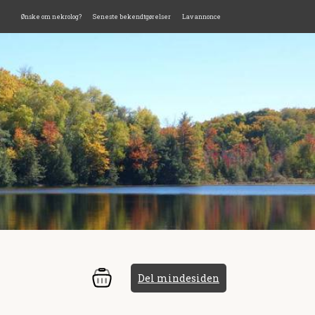
Ønske om nekrolog?
Seneste bekendtgørelser
Lav annonce
Del mindesiden