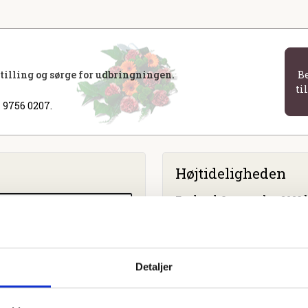
stilling og sørge for udbringningen.
B
ti
 9756 0207.
Højtideligheden
Fredag
d. 3. november 2023 k
Karise Kirke
Kildevej 1A, 4653 Karise
Detaljer