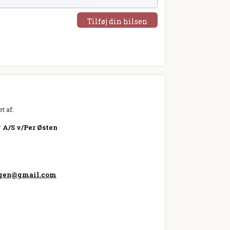
Tilføj din hilsen
t af:
 A/S v/Per Østen
ngen@gmail.com