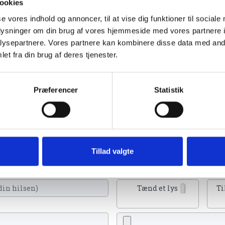
ookies
se vores indhold og annoncer, til at vise dig funktioner til sociale
oplysninger om din brug af vores hjemmeside med vores partnere i
ysepartnere. Vores partnere kan kombinere disse data med andr
et fra din brug af deres tjenester.
2023
Præferencer
Statistik
kan tænde et lys, skrive et mindeord,
Tillad valgte
eller en rose
Tænd et lys
Ti