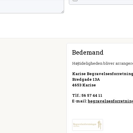
Bedemand
Højtideligheden bliver arrangere
Karise Begravelsesforretning
Bredgade 13A
4653 Karise
Tlf.: 56 57 44 11
E-mail:
begravelsesforretni
Besøg hjemmeside