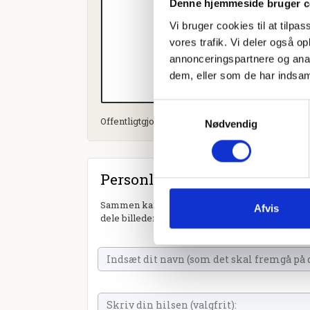
Denne hjemmeside bruger c
Vi bruger cookies til at tilpas
vores trafik. Vi deler også 
annonceringspartnere og anal
dem, eller som de har indsaml
Samtykkevalg
Offentligtgjort i Dagbladet Køge d. 1. november 
Nødvendig
Personlig hilsen
Sammen kan vi mindes Inger Louise Hansen. Du 
Afvis
dele billeder og video eller blot sende et hjerte 