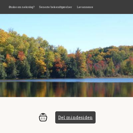
Ønske om nekrolog?
Seneste bekendtgørelser
Lav annonce
Del mindesiden