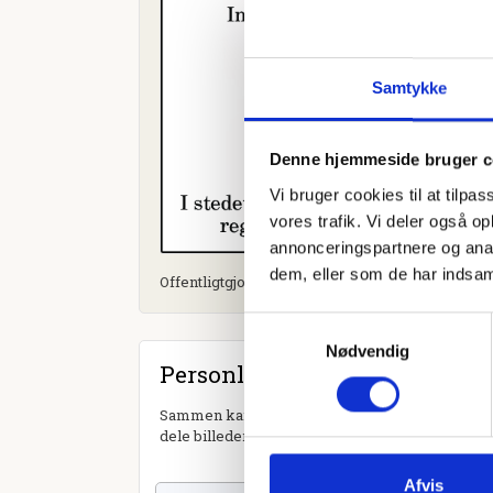
Samtykke
Denne hjemmeside bruger c
Vi bruger cookies til at tilpas
vores trafik. Vi deler også 
annonceringspartnere og anal
dem, eller som de har indsaml
Offentligtgjort i Nordjyske d. 1. november 2023
Samtykkevalg
Nødvendig
Personlig hilsen
Sammen kan vi mindes Inger Gerda Jespersen. D
dele billeder og video eller blot sende et hjerte 
Afvis