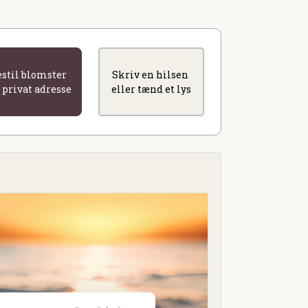
estil blomster
Skriv en hilsen
l privat adresse
eller tænd et lys