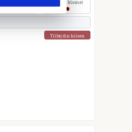
lføj et hjerte
Tilføj en blomst
Tilføj din hilsen