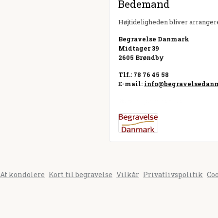
Bedemand
Højtideligheden bliver arrangere
Begravelse Danmark
Midtager 39
2605 Brøndby
Tlf.: 78 76 45 58
E-mail:
info@begravelsedan
Besøg hjemmeside
At kondolere
Kort til begravelse
Vilkår
Privatlivspolitik
Co