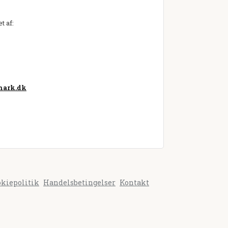
t af:
mark.dk
okiepolitik
Handelsbetingelser
Kontakt