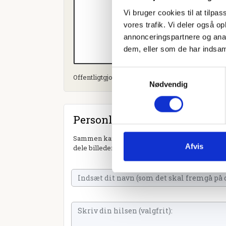
Vi bruger cookies til at tilpas
vores trafik. Vi deler også 
annonceringspartnere og anal
dem, eller som de har indsaml
Samtykkevalg
Offentligtgjort i Torsdags-Avisen Ulfborg Vemb d
Nødvendig
Personlig hilsen
Sammen kan vi mindes Ingeman Jørgensen. Du k
Afvis
dele billeder og video eller blot sende et hjerte 