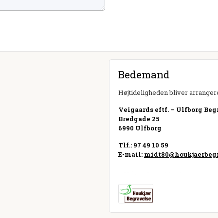
Bedemand
Højtideligheden bliver arrangere
Veigaards eftf. – Ulfborg Be
Bredgade 25
6990 Ulfborg
Tlf.: 97 49 10 59
E-mail:
midt80@houkjaerbegr
Besøg hjemmeside