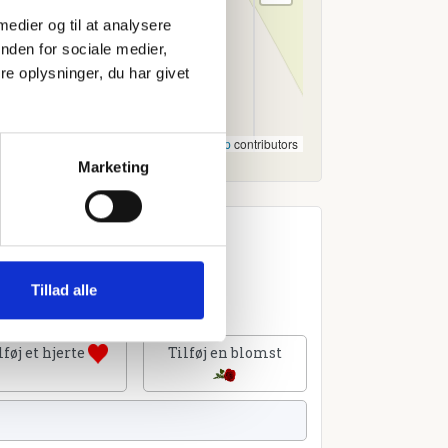
 medier og til at analysere
nden for sociale medier,
e oplysninger, du har givet
Leaflet
|
©
OpenStreetMap
contributors
Marketing
Tillad alle
lføj et hjerte
Tilføj en blomst