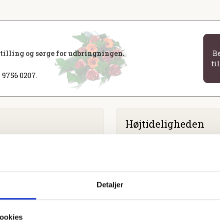
stilling og sørge for udbringningen.
B
ti
 9756 0207.
Højtideligheden
Fredag
d. 18. august 2023 kl.
Vemb Kirke
Detaljer
ookies