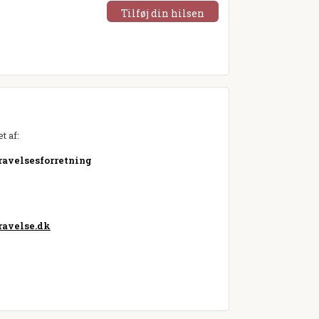
Tilføj din hilsen
t af:
gravelsesforretning
avelse.dk