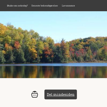
Ønske om nekrolog?
Seneste bekendtgørelser
Lav annonce
Del mindesiden