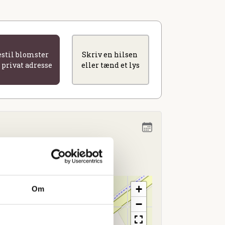
estil blomster
Skriv en hilsen
l privat adresse
eller tænd et lys
 14.00
+
Om
−