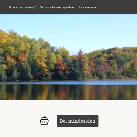
Ønske om nekrolog?
Seneste bekendtgørelser
Lav annonce
Del mindesiden