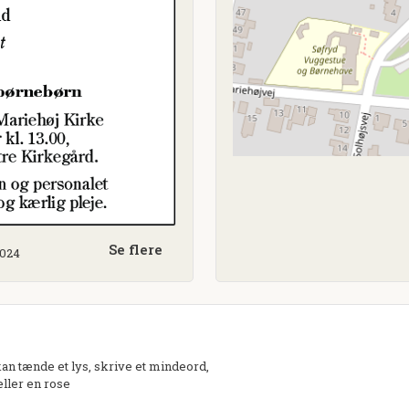
Se flere
2024
n tænde et lys, skrive et mindeord,
eller en rose