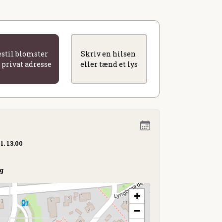
estil blomster
Skriv en hilsen
l privat adresse
eller tænd et lys
l. 13.00
rg
+
−