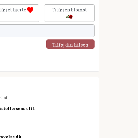
lføj et hjerte
Tilføj en blomst
Tilføj din hilsen
t af:
stoffersens eftf.
avelse.dk