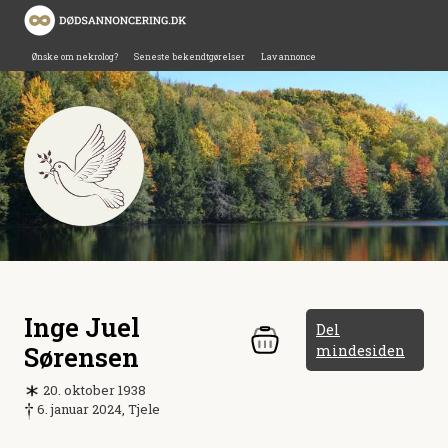
Ønske om nekrolog?
Seneste bekendtgørelser
Lav annonce
Inge Juel
Del
Sørensen
mindesiden
20. oktober 1938
6. januar 2024, Tjele