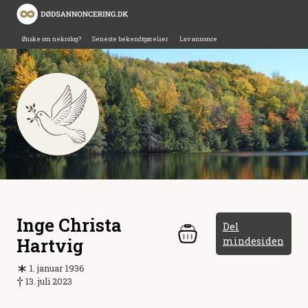
Ønske om nekrolog?
Seneste bekendtgørelser
Lav annonce
Inge Christa
Del
Hartvig
mindesiden
1. januar 1936
13. juli 2023