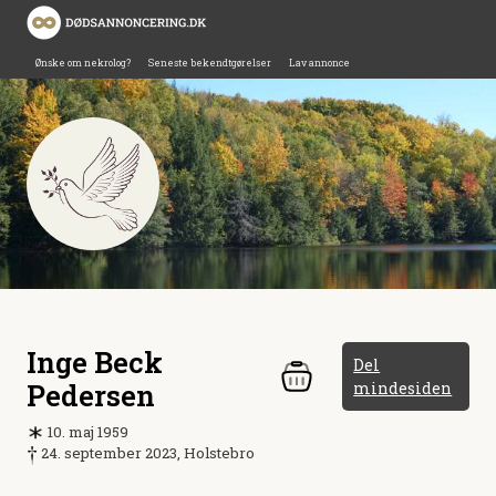
Ønske om nekrolog?
Seneste bekendtgørelser
Lav annonce
Inge Beck
Del
Pedersen
mindesiden
10. maj 1959
24. september 2023, Holstebro