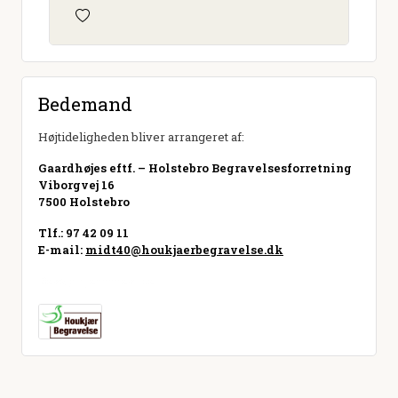
Bedemand
Højtideligheden bliver arrangeret af:
Gaardhøjes eftf. – Holstebro Begravelsesforretning
Viborgvej 16
7500 Holstebro
Tlf.: 97 42 09 11
E-mail:
midt40@houkjaerbegravelse.dk
Besøg hjemmeside