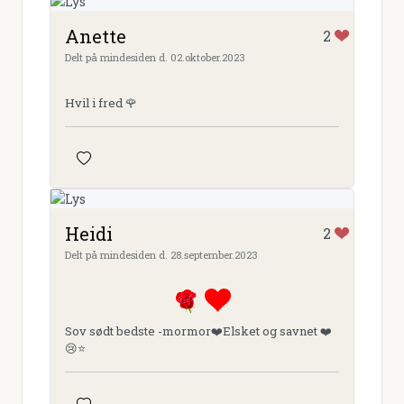
Anette
2
Delt på mindesiden d. 02.oktober.2023
Hvil i fred 🌹
Heidi
2
Delt på mindesiden d. 28.september.2023
Sov sødt bedste -mormor❤️Elsket og savnet ❤️
😢⭐️