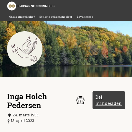
Ønske om nekrolog?
Seneste bekendtgørelser
Lav annonce
Inga Holch
Del
Pedersen
mindesiden
24. marts 1935
13. april 2023