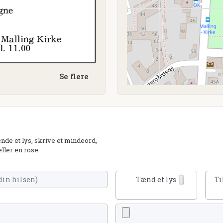
Se flere
e et lys, skrive et mindeord,
eller en rose
Tænd et lys
Ti