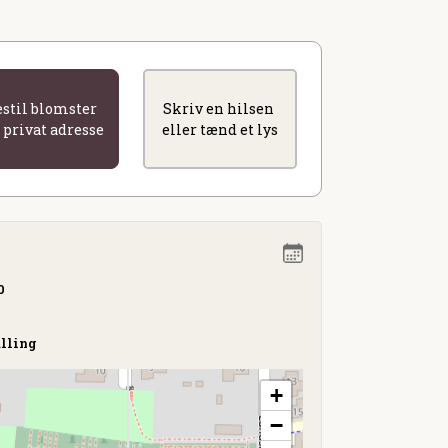
estil blomster
Skriv en hilsen
l privat adresse
eller tænd et lys
0
alling
+
−