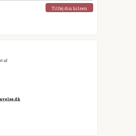
Tilføj din hilsen
t af:
avelse.dk