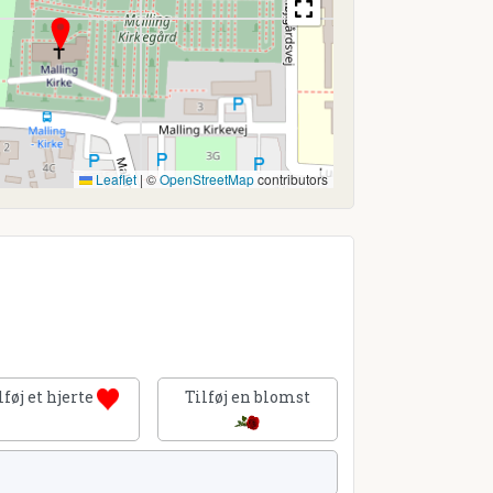
Leaflet
|
©
OpenStreetMap
contributors
lføj et hjerte
Tilføj en blomst