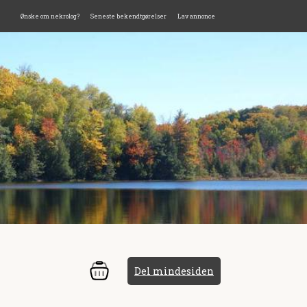
Ønske om nekrolog?
Seneste bekendtgørelser
Lav annonce
Del mindesiden