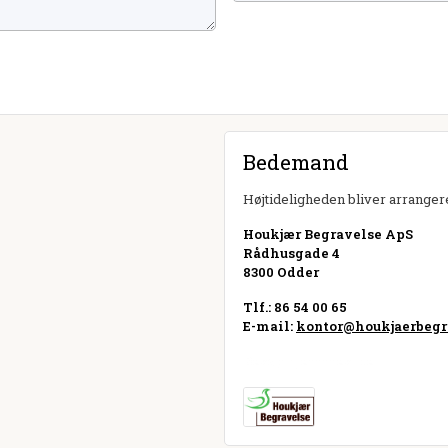
Bedemand
Højtideligheden bliver arrangere
Houkjær Begravelse ApS
Rådhusgade 4
8300 Odder
Tlf.: 86 54 00 65
E-mail:
kontor@houkjaerbegr
Besøg hjemmeside