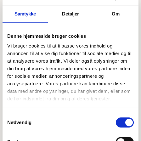
Samtykke
Detaljer
Om
Denne hjemmeside bruger cookies
Vi bruger cookies til at tilpasse vores indhold og
Se flere
Offentligtgjort i Politiken d. 25. februar 2023
annoncer, til at vise dig funktioner til sociale medier og til
at analysere vores trafik. Vi deler også oplysninger om
din brug af vores hjemmeside med vores partnere inden
Højtideligheden
for sociale medier, annonceringspartnere og
analysepartnere. Vores partnere kan kombinere disse
Fredag
d. 3. marts 2023 kl. 11.00
data med andre oplysninger, du har givet dem, eller som
Messiaskirken, Charlottenlund
de har indsamlet fra din brug af deres tjenester.
+
Samtykkevalg
−
Nødvendig