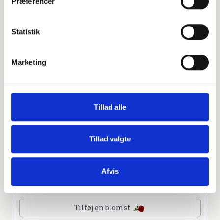
Præferencer
Leaflet
|
©
OpenStreetMap
contributors
Statistik
Personlig hilsen
Marketing
Sammen kan vi mindes Ib Faurby. Du kan tænde et lys,
skrive et mindeord,
dele billeder og video eller blot sende et hjerte eller en
rose
Tillad alle
Tillad valgte
Tænd et lys
Afvis
Tilføj et hjerte
Tilføj en blomst