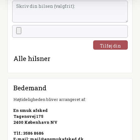
Tilføj din
hilsen
Alle hilsner
Bedemand
Højtideligheden bliver arrangeret af:
En smuk afsked
Tagensvej 175
2400 København NV
Tlf.: 3586 8686
E-mail:
mail@ensmukafsked.dk