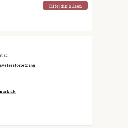
Tilføj din hilsen
t af:
avelsesforretning
mark.dk