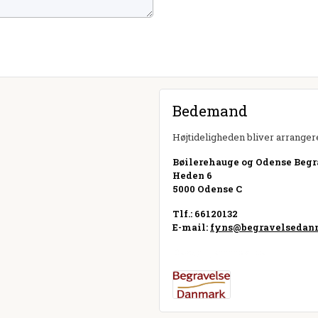
Bedemand
Højtideligheden bliver arrangere
Bøilerehauge og Odense Begr
Heden 6
5000 Odense C
Tlf.: 66120132
E-mail:
fyns@begravelsedan
Besøg hjemmeside