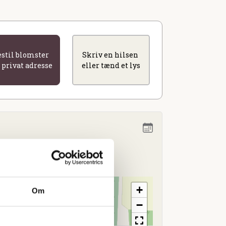
estil blomster
Skriv en hilsen
l privat adresse
eller tænd et lys
11.00
+
Om
−