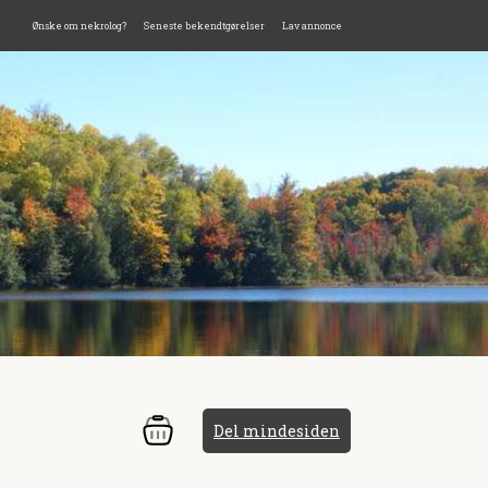
Ønske om nekrolog?
Seneste bekendtgørelser
Lav annonce
Del mindesiden