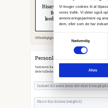
Vi bruger cookies til at tilpas
vores trafik. Vi deler også 
annonceringspartnere og anal
dem, eller som de har indsaml
Samtykkevalg
Offentligtgjort i Fyens Stiftstidende d. 17. marts 
Nødvendig
Personlig hilsen
Sammen kan vi mindes Holger Nielsen. Du kan t
Afvis
dele billeder og video eller blot sende et hjerte 