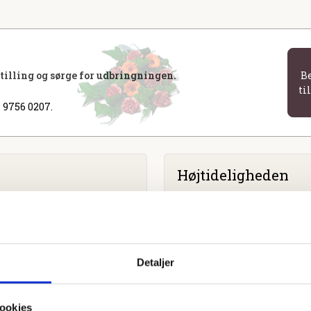
stilling og sørge for udbringningen.
B
ti
 9756 0207.
Højtideligheden
Lørdag
d. 18. marts 2023 kl. 
Korup Kirke
Detaljer
ookies