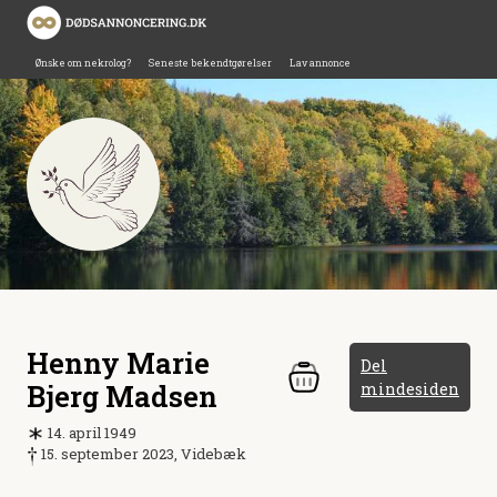
Ønske om nekrolog?
Seneste bekendtgørelser
Lav annonce
Henny Marie
Del
Bjerg Madsen
mindesiden
14. april 1949
15. september 2023, Videbæk