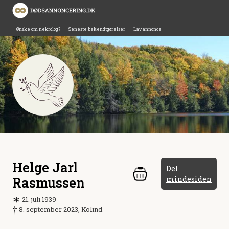
Ønske om nekrolog?
Seneste bekendtgørelser
Lav annonce
Helge Jarl
Del
Rasmussen
mindesiden
21. juli 1939
8. september 2023, Kolind