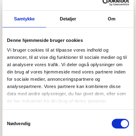
Samtykke
Detaljer
Om
Denne hjemmeside bruger cookies
Vi bruger cookies til at tilpasse vores indhold og
Offentligtgjort i Din Avis Syddjurs d. 13. september 2023
annoncer, til at vise dig funktioner til sociale medier og til
at analysere vores trafik. Vi deler også oplysninger om
din brug af vores hjemmeside med vores partnere inden
Højtideligheden
for sociale medier, annonceringspartnere og
analysepartnere. Vores partnere kan kombinere disse
Fredag
d. 15. september 2023 kl. 11.00
data med andre oplysninger, du har givet dem, eller som
Nødager Kirke
de har indsamlet fra din brug af deres tjenester.
Sognevejen 10C, 8560 Kolind
Samtykkevalg
+
Nødvendig
−