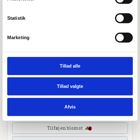
Leaflet
|
©
OpenStreetMap
contributors
Statistik
Personlig hilsen
Marketing
Sammen kan vi mindes Harry Christiansen. Du kan
tænde et lys, skrive et mindeord,
dele billeder og video eller blot sende et hjerte eller en
rose
Tillad alle
Tillad valgte
Tænd et lys
Afvis
Tilføj et hjerte
Tilføj en blomst