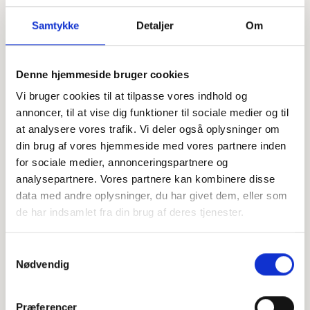
Samtykke
Detaljer
Om
Offentligtgjort i Fredericia/Vejle
Denne hjemmeside bruger cookies
Se flere
Amts/Horsens Folkeblad d. 31. januar 2024
Vi bruger cookies til at tilpasse vores indhold og
annoncer, til at vise dig funktioner til sociale medier og til
at analysere vores trafik. Vi deler også oplysninger om
Højtideligheden
din brug af vores hjemmeside med vores partnere inden
for sociale medier, annonceringspartnere og
Torsdag
d. 25. januar 2024 kl. 11.00
analysepartnere. Vores partnere kan kombinere disse
Smidstrup Kirke
data med andre oplysninger, du har givet dem, eller som
Håstrupvej 6, 7000 Fredericia
de har indsamlet fra din brug af deres tjenester.
+
Samtykkevalg
−
Nødvendig
Præferencer