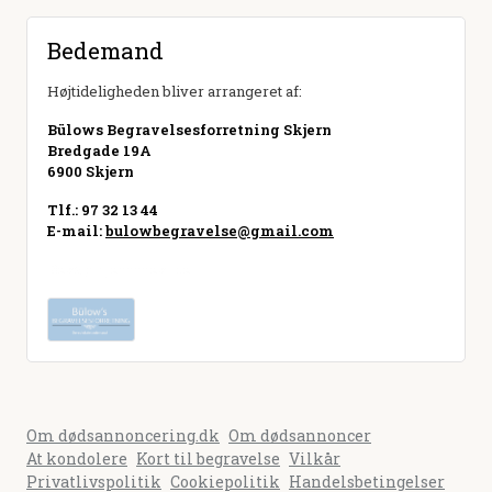
Bedemand
Højtideligheden bliver arrangeret af:
Bülows Begravelsesforretning Skjern
Bredgade 19A
6900 Skjern
Tlf.: 97 32 13 44
E-mail:
bulowbegravelse@gmail.com
Besøg hjemmeside
Om dødsannoncering.dk
Om dødsannoncer
At kondolere
Kort til begravelse
Vilkår
Privatlivspolitik
Cookiepolitik
Handelsbetingelser