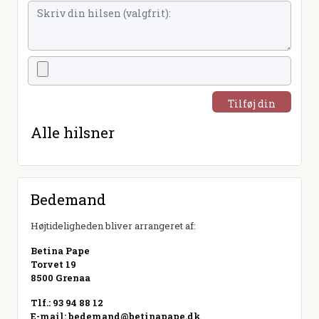
Tilføj din
hilsen
Alle hilsner
Bedemand
Højtideligheden bliver arrangeret af:
Betina Pape
Torvet 19
8500 Grenaa
Tlf.: 93 94 88 12
E-mail:
bedemand@betinapape.dk