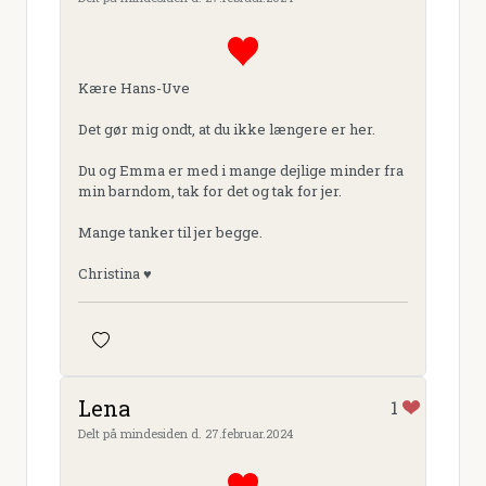
Kære Hans-Uve
Det gør mig ondt, at du ikke længere er her.
Du og Emma er med i mange dejlige minder fra
min barndom, tak for det og tak for jer.
Mange tanker til jer begge.
Christina ♥️
Lena
1
Delt på mindesiden d. 27.februar.2024