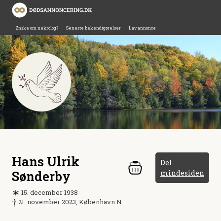
Ønske om nekrolog?
Seneste bekendtgørelser
Lav annonce
Hans Ulrik
Del
Sønderby
mindesiden
15. december 1938
21. november 2023, København N