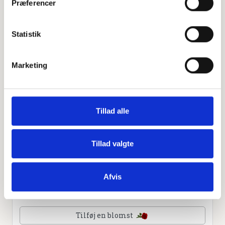
Præferencer
Leaflet
|
©
OpenStreetMap
contributors
Statistik
Personlig hilsen
Marketing
Sammen kan vi mindes Hans Ulrik Sønderby. Du kan
tænde et lys, skrive et mindeord,
dele billeder og video eller blot sende et hjerte eller en
rose
Tillad alle
Tillad valgte
Tænd et lys
Afvis
Tilføj et hjerte
Tilføj en blomst