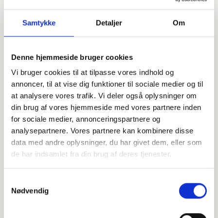
Samtykke
Detaljer
Om
Denne hjemmeside bruger cookies
Offentligtgjort i Skagen Onsdag - lukket d.
Se flere
29. november 2023
Vi bruger cookies til at tilpasse vores indhold og
annoncer, til at vise dig funktioner til sociale medier og til
at analysere vores trafik. Vi deler også oplysninger om
Højtideligheden
din brug af vores hjemmeside med vores partnere inden
for sociale medier, annonceringspartnere og
Lørdag
d. 9. december 2023 kl. 13.00
analysepartnere. Vores partnere kan kombinere disse
Bethlehemskirken
data med andre oplysninger, du har givet dem, eller som
Åboulevard 8, 2200 København N
de har indsamlet fra din brug af deres tjenester.
+
Samtykkevalg
−
Nødvendig