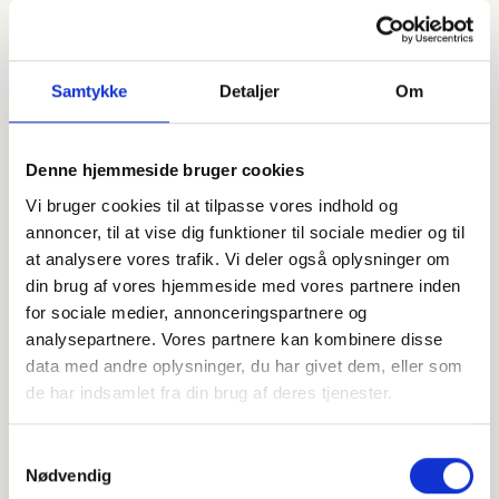
Samtykke
Detaljer
Om
Denne hjemmeside bruger cookies
Vi bruger cookies til at tilpasse vores indhold og
Offentligtgjort i Fjends Folkeblad - kun tak d. 3. januar
annoncer, til at vise dig funktioner til sociale medier og til
2024
at analysere vores trafik. Vi deler også oplysninger om
din brug af vores hjemmeside med vores partnere inden
for sociale medier, annonceringspartnere og
Højtideligheden
analysepartnere. Vores partnere kan kombinere disse
Fredag
d. 29. december 2023 kl. 11.00
data med andre oplysninger, du har givet dem, eller som
de har indsamlet fra din brug af deres tjenester.
Stoholm Kirke
Søndergade 34, 7850 Stoholm
Samtykkevalg
Nødvendig
+