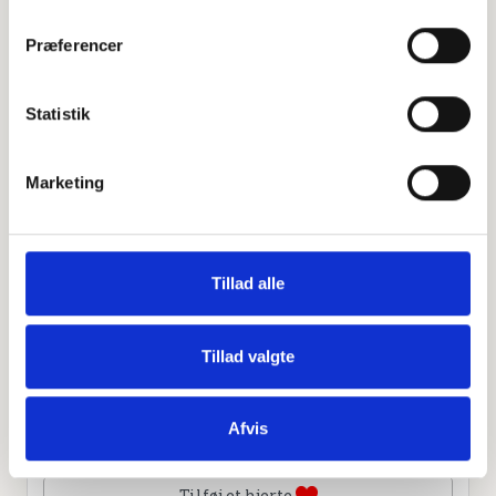
−
Præferencer
Leaflet
|
©
OpenStreetMap
contributors
Statistik
Marketing
Personlig hilsen
Sammen kan vi mindes Hans Schmidt Rasmussen. Du
kan tænde et lys, skrive et mindeord,
Tillad alle
dele billeder og video eller blot sende et hjerte eller en
rose
Tillad valgte
Afvis
Tænd et lys
Tilføj et hjerte