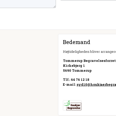
Bedemand
Højtideligheden bliver arrangere
Tommerup Begravelsesforretni
Kirkebjerg 1
5690 Tommerup
Tlf.: 64 76 12 18
E-mail:
syd10@houkjaerbegra
Besøg hjemmeside