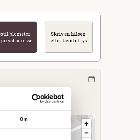
estil blomster
Skriv en hilsen
l privat adresse
eller tænd et lys
00
se SV
Om
+
−