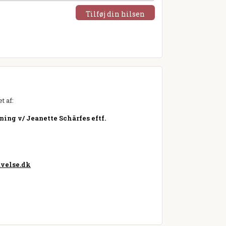
Tilføj din hilsen
t af:
ng v/ Jeanette Schärfes eftf.
velse.dk