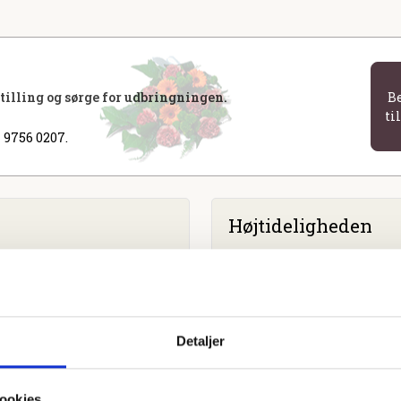
stilling og sørge for udbringningen.
B
ti
 9756 0207.
Højtideligheden
Tirsdag
d. 2. juli 2024 kl. 13.
Bellinge Kirke
Kirkelundvej 18, 5250 Oden
Detaljer
ookies