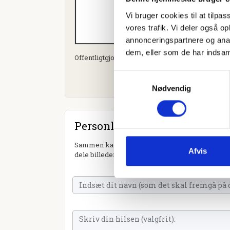
Vi bruger cookies til at tilpas
vores trafik. Vi deler også 
annonceringspartnere og anal
dem, eller som de har indsaml
Offentligtgjort i Fyens Stiftstidende d. 29. juni 20
Samtykkevalg
Nødvendig
Personlig hilsen
Sammen kan vi mindes Hans Peter Skrydstrup. D
Afvis
dele billeder og video eller blot sende et hjerte 