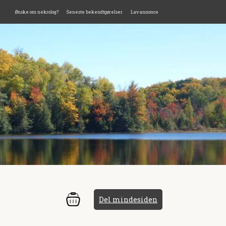
Ønske om nekrolog?
Seneste bekendtgørelser
Lav annonce
Del mindesiden