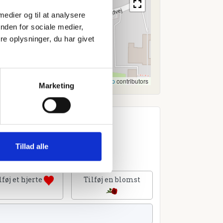
 medier og til at analysere
nden for sociale medier,
e oplysninger, du har givet
Leaflet
|
©
OpenStreetMap
contributors
Marketing
Tillad alle
lføj et hjerte
Tilføj en blomst