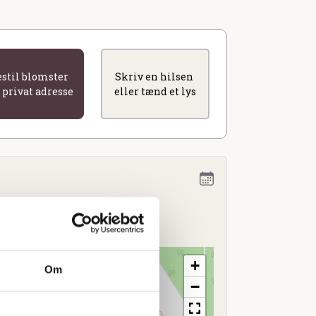
estil blomster
Skriv en hilsen
l privat adresse
eller tænd et lys
4.00
+
Om
−