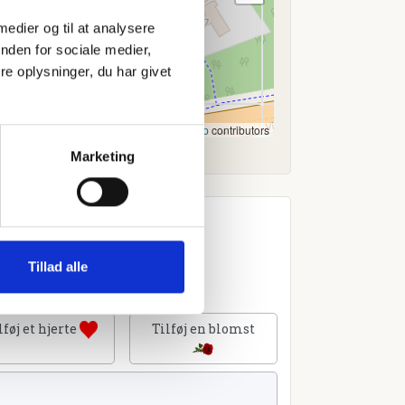
 medier og til at analysere
nden for sociale medier,
e oplysninger, du har givet
Leaflet
|
©
OpenStreetMap
contributors
Marketing
Tillad alle
lføj et hjerte
Tilføj en blomst