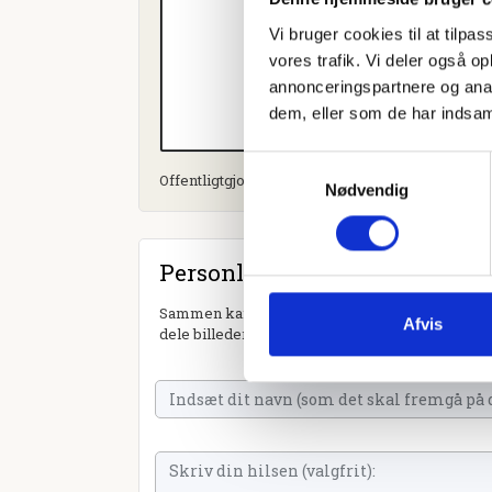
Vi bruger cookies til at tilpas
vores trafik. Vi deler også 
annonceringspartnere og anal
dem, eller som de har indsaml
Samtykkevalg
Offentligtgjort i Dagbladet Holstebro, Struer og L
Nødvendig
Personlig hilsen
Sammen kan vi mindes Hans Peter Kirkegaard. D
Afvis
dele billeder og video eller blot sende et hjerte 