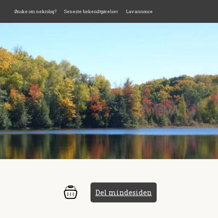
Ønske om nekrolog?
Seneste bekendtgørelser
Lav annonce
Del mindesiden