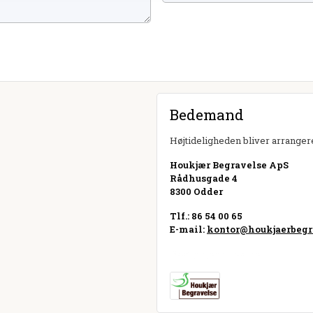
Bedemand
Højtideligheden bliver arrangere
Houkjær Begravelse ApS
Rådhusgade 4
8300 Odder
Tlf.: 86 54 00 65
E-mail:
kontor@houkjaerbegr
Besøg hjemmeside