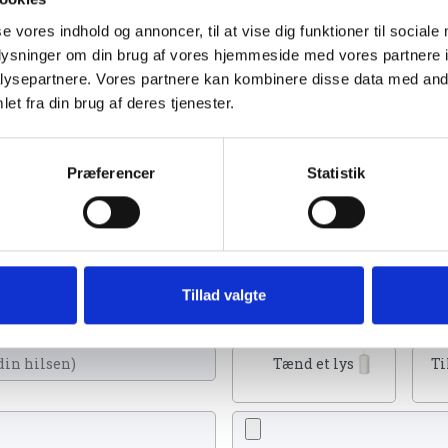
se vores indhold og annoncer, til at vise dig funktioner til sociale
oplysninger om din brug af vores hjemmeside med vores partnere i
ysepartnere. Vores partnere kan kombinere disse data med andr
et fra din brug af deres tjenester.
emvig d. 1. april 2023
Præferencer
Statistik
u kan tænde et lys, skrive et mindeord,
Tillad valgte
eller en rose
Tænd et lys
Ti