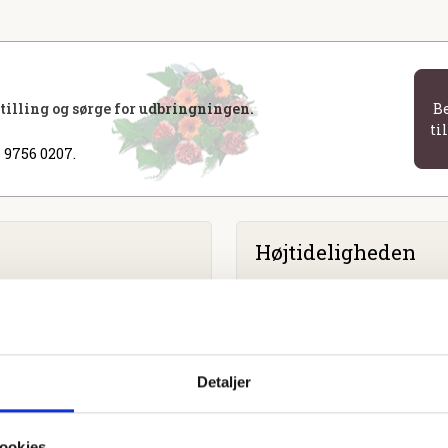
stilling og sørge for udbringningen.
B
ti
 9756 0207.
Højtideligheden
Onsdag
d. 5. april 2023 kl. 1
Egekapellet
Detaljer
ookies