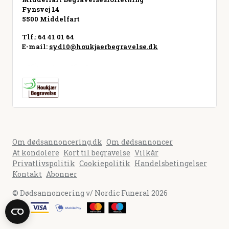
Fynsvej 14
5500 Middelfart
Tlf.: 64 41 01 64
E-mail:
syd10@houkjaerbegravelse.dk
Besøg hjemmeside
Om dødsannoncering.dk
Om dødsannoncer
At kondolere
Kort til begravelse
Vilkår
Privatlivspolitik
Cookiepolitik
Handelsbetingelser
Kontakt
Abonner
© Dødsannoncering v/ Nordic Funeral 2026