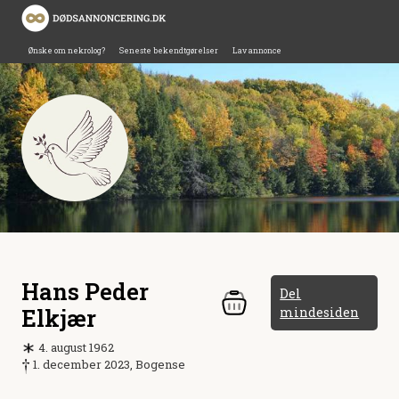
Ønske om nekrolog?
Seneste bekendtgørelser
Lav annonce
Hans Peder
Del
Elkjær
mindesiden
4. august 1962
1. december 2023, Bogense