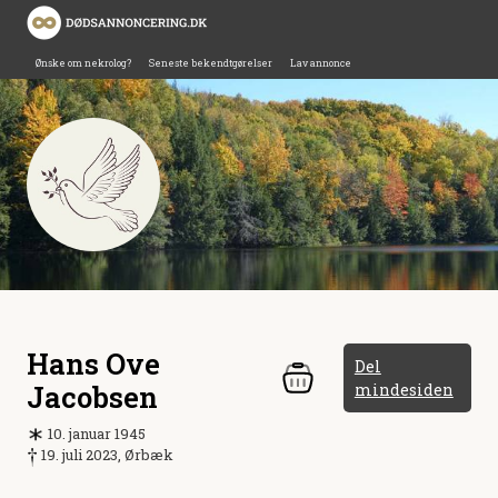
Ønske om nekrolog?
Seneste bekendtgørelser
Lav annonce
Hans Ove
Del
Jacobsen
mindesiden
10. januar 1945
19. juli 2023, Ørbæk