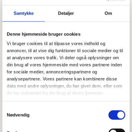
Samtykke
Detaljer
Om
Denne hjemmeside bruger cookies
Offentligtgjort i Den Lokale Avis (Them) - ophørt 1.9.24 d.
Vi bruger cookies til at tilpasse vores indhold og
23. august 2023
annoncer, til at vise dig funktioner til sociale medier og til
at analysere vores trafik. Vi deler også oplysninger om
din brug af vores hjemmeside med vores partnere inden
Højtideligheden
for sociale medier, annonceringspartnere og
analysepartnere. Vores partnere kan kombinere disse
Lørdag
d. 19. august 2023 kl. 11.00
data med andre oplysninger, du har givet dem, eller som
Them Kirke
de har indsamlet fra din brug af deres tjenester.
+
Samtykkevalg
−
Nødvendig