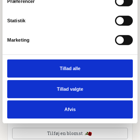
Præferencer
Leaflet
|
©
OpenStreetMap
contributors
Statistik
Personlig hilsen
Marketing
Sammen kan vi mindes Hans Kjær. Du kan tænde et lys,
skrive et mindeord,
dele billeder og video eller blot sende et hjerte eller en
rose
Tillad alle
Tillad valgte
Tænd et lys
Afvis
Tilføj et hjerte
Tilføj en blomst