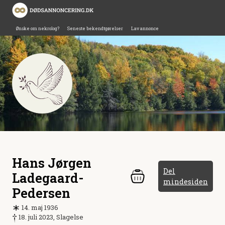
Ønske om nekrolog?
Seneste bekendtgørelser
Lav annonce
Hans Jørgen
Del
Ladegaard-
mindesiden
Pedersen
14. maj 1936
18. juli 2023, Slagelse