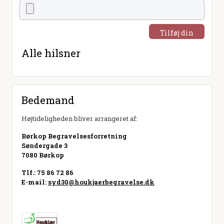
Tilføj din
hilsen
Alle hilsner
Bedemand
Højtideligheden bliver arrangeret af:
Børkop Begravelsesforretning
Søndergade 3
7080 Børkop
Tlf.: 75 86 72 86
E-mail:
syd30@houkjaerbegravelse.dk
Besøg hjemmeside