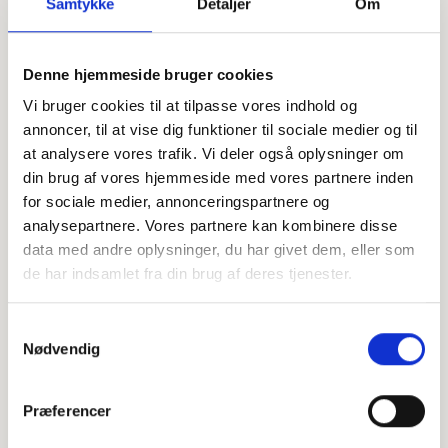
Samtykke
Detaljer
Om
Offentligtgjort i ElboBladet - Fredericia d. 28. februar 2024
Denne hjemmeside bruger cookies
Vi bruger cookies til at tilpasse vores indhold og
Højtideligheden
annoncer, til at vise dig funktioner til sociale medier og til
at analysere vores trafik. Vi deler også oplysninger om
Torsdag
d. 22. februar 2024 kl. 13.00
din brug af vores hjemmeside med vores partnere inden
for sociale medier, annonceringspartnere og
Gauerslund Kirke
Kirkebakken 32, 7080 Børkop
analysepartnere. Vores partnere kan kombinere disse
data med andre oplysninger, du har givet dem, eller som
+
de har indsamlet fra din brug af deres tjenester.
−
Samtykkevalg
Nødvendig
Leaflet
|
©
OpenStreetMap
contributors
Præferencer