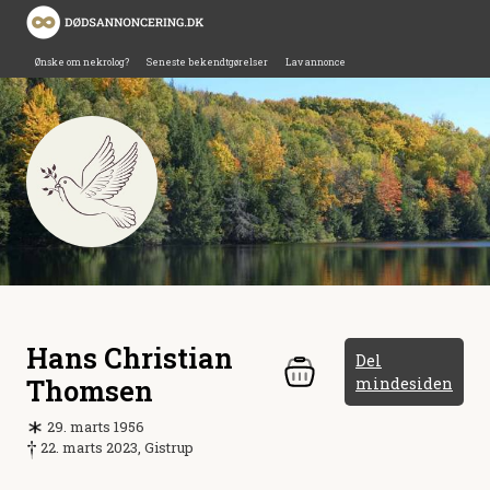
Ønske om nekrolog?
Seneste bekendtgørelser
Lav annonce
Hans Christian
Del
Thomsen
mindesiden
29. marts 1956
22. marts 2023, Gistrup