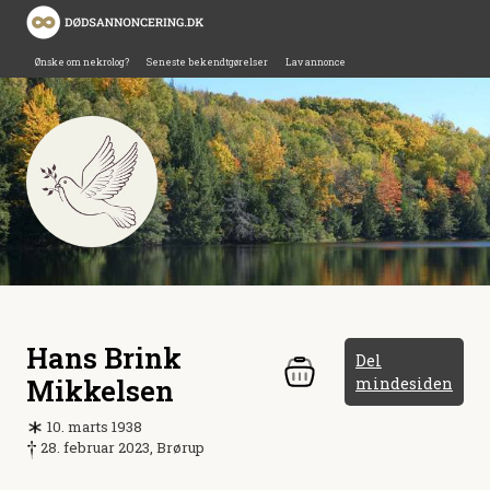
Ønske om nekrolog?
Seneste bekendtgørelser
Lav annonce
Hans Brink
Del
Mikkelsen
mindesiden
10. marts 1938
28. februar 2023, Brørup