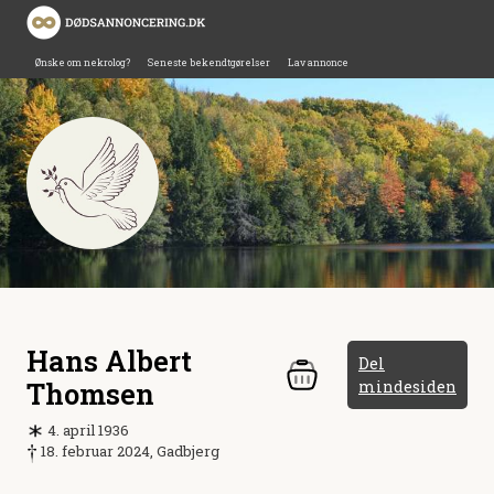
Ønske om nekrolog?
Seneste bekendtgørelser
Lav annonce
Hans Albert
Del
Thomsen
mindesiden
4. april 1936
18. februar 2024, Gadbjerg