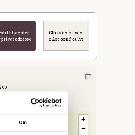
estil blomster
Skriv en hilsen
l privat adresse
eller tænd et lys
3.00
te
+
Om
−