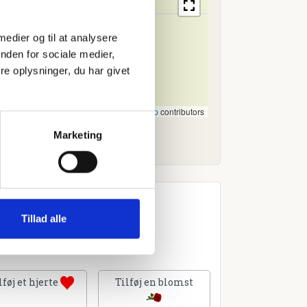
 medier og til at analysere
nden for sociale medier,
e oplysninger, du har givet
Leaflet
|
©
OpenStreetMap
contributors
Marketing
Tillad alle
lføj et hjerte
Tilføj en blomst