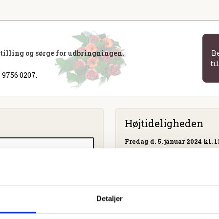
stilling og sørge for udbringningen.
B
ti
 9756 0207.
Højtideligheden
Fredag
d. 5. januar 2024 kl. 1
Tøstrup Kirke
Tøstrupvej 53C, 8581 Nimtof
Detaljer