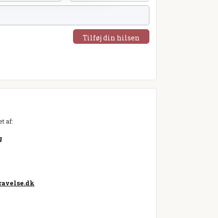
Tilføj din hilsen
t af:
g
avelse.dk