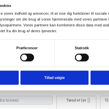
ookies
se vores indhold og annoncer, til at vise dig funktioner til sociale
oplysninger om din brug af vores hjemmeside med vores partnere i
ysepartnere. Vores partnere kan kombinere disse data med andr
et fra din brug af deres tjenester.
gning af Folkebladet Norddjurs
Præferencer
Statistik
Tillad valgte
 kan tænde et lys, skrive et mindeord,
eller en rose
Tænd et lys
Ti