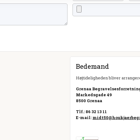
Bedemand
Højtideligheden bliver arrangere
Grenaa Begravelsesforretnin
Markedsgade 49
8500 Grenaa
Tlf.: 86 32 13 11
E-mail:
midt50@houkjaerbegr
Besøg hjemmeside