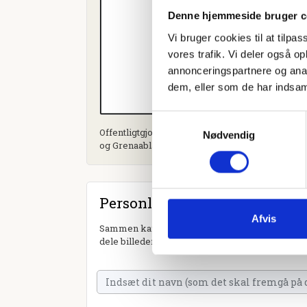
Denne hjemmeside bruger c
Vi bruger cookies til at tilpas
vores trafik. Vi deler også 
annonceringspartnere og anal
dem, eller som de har indsaml
Samtykkevalg
Offentligtgjort i Din Avis Norddjurs (sammenlæ
Nødvendig
og Grenaabladet) d. 10. januar 2024
Personlig hilsen
Afvis
Sammen kan vi mindes Hanne Trier Sørensen. Du
dele billeder og video eller blot sende et hjerte 