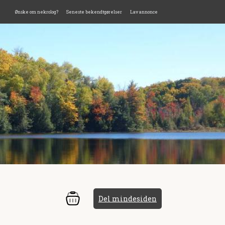
Ønske om nekrolog?
Seneste bekendtgørelser
Lav annonce
Del mindesiden